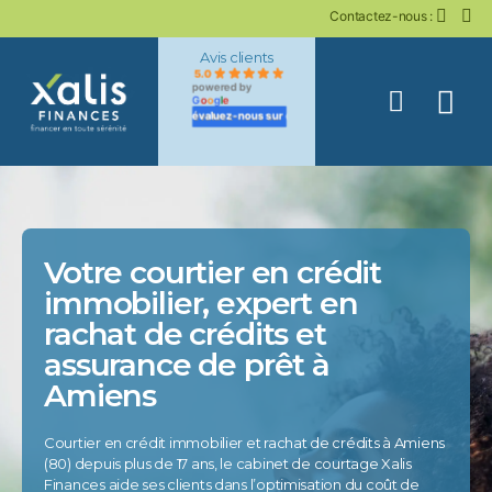
Contactez-nous :
Avis clients
5.0
powered by
G
o
o
g
l
e
évaluez-nous sur
Votre courtier en crédit
immobilier, expert en
rachat de crédits et
assurance de prêt à
Amiens
Courtier en crédit immobilier et rachat de crédits à Amiens
(80) depuis plus de 17 ans, le cabinet de courtage Xalis
Finances aide ses clients dans l’optimisation du coût de